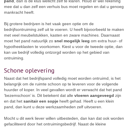
pand
, dan is de klus wellicht zelf te klaren. Houd er wel rekening
mee dat u dan zelf een verhuis bus moet regelen en dat u genoeg
mankracht heeft.
Bij grotere bedrijven is het vaak geen optie om de
bedrijfsontruiming zelf uit te voeren. U heeft bijvoorbeeld te maken
met veel meubelstukken, kasten en zware machines. Daarnaast
moet het pand natuurlijk zo
snel mogelijk leeg
om extra huur- of
hypotheeklasten te voorkomen. Kiest u voor de tweede optie, dan
kan uw bedrijf volledig ontzorgd worden op het gebied van
ontruiming.
Schone oplevering
Naast dat het bedrijfspand volledig moet worden ontruimd, is het
belangrijk om de ruimte schoon op te leveren voor de volgende
huurder of koper. In veel gevallen wordt er verwacht dat het pand
‘bezemschoon’ is. Dit betekent dat alle
vloeren aangeveegd
zijn
en dat het
sanitair een sopje
heeft gehad. Heeft u een klein
pand, dan kunt u deze werkzaamheden zelf uitvoeren.
Mocht u dit werk liever willen uitbesteden, dan kan dat ook worden
gefaciliteerd door het ontruimingsbedrijf. Naast de kleine