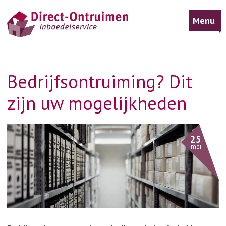
Menu
Bedrijfsontruiming? Dit
zijn uw mogelijkheden
25
mei